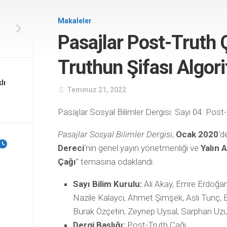
Makaleler
Pasajlar Post-Truth 
Truthun Şifası Algori
lı
Temmuz 21, 2022
Pasajlar Sosyal Bilimler Dergisi: Sayı 04: Post
Pasajlar Sosyal Bilimler Dergisi
,
Ocak 2020
‘d
Dereci
‘nin genel yayın yönetmenliği ve
Yalın 
Çağı
” temasına odaklandı.
Sayı Bilim Kurulu:
Ali Akay, Emre Erdoğa
Nazile Kalaycı, Ahmet Şimşek, Aslı Tunç,
Burak Özçetin, Zeynep Uysal, Sarphan Uz
Dergi Başlığı:
Post-Truth Çağı