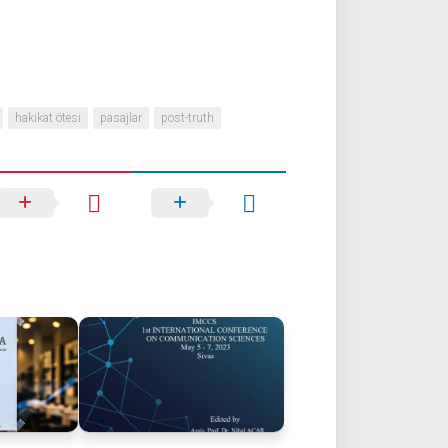
hakikat ötesi
pasajlar
post-truth