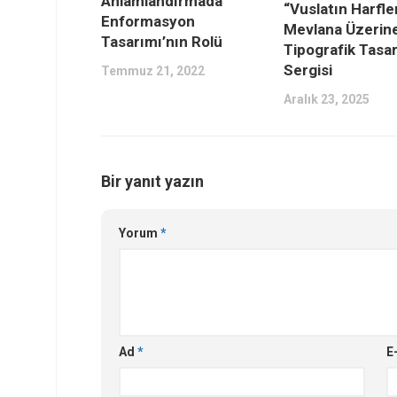
Anlamlandırmada
“Vuslatın Harfler
Enformasyon
Mevlana Üzerin
Tasarımı’nın Rolü
Tipografik Tasa
Sergisi
Temmuz 21, 2022
Aralık 23, 2025
Bir yanıt yazın
Yorum
*
Ad
*
E