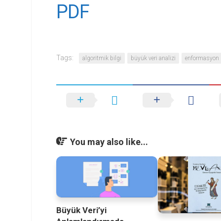
PDF
Tags:
algoritmik bilgi
büyük veri analizi
enformasyon
You may also like...
Büyük Veri’yi