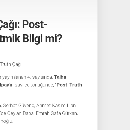
Çağı: Post-
tmik Bilgi mi?
-Truth Çağı
e yayımlanan 4. sayısında;
Talha
Alpay
‘ın sayı editörlüğünde, “
Post-Truth
n, Serhat Güvenç, Ahmet Kasım Han,
 Ece Ceylan Baba, Emrah Safa Gürkan,
unoğlu.