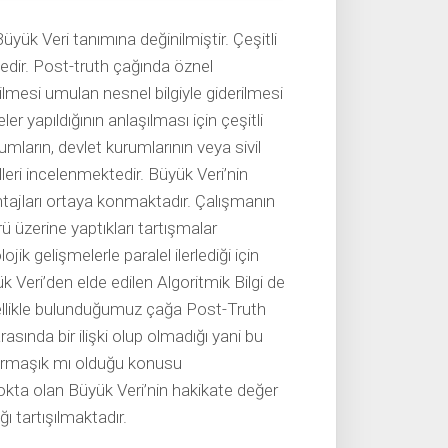
üyük Veri tanımına değinilmiştir. Çeşitli
ktedir. Post-truth çağında öznel
ilmesi umulan nesnel bilgiyle giderilmesi
ler yapıldığının anlaşılması için çeşitli
umların, devlet kurumlarının veya sivil
leri incelenmektedir. Büyük Veri’nin
antajları ortaya konmaktadır. Çalışmanın
rü üzerine yaptıkları tartışmalar
jik gelişmelerle paralel ilerlediği için
 Veri’den elde edilen Algoritmik Bilgi de
ellikle bulunduğumuz çağa Post-Truth
rasında bir ilişki olup olmadığı yani bu
armaşık mı olduğu konusu
nokta olan Büyük Veri’nin hakikate değer
ı tartışılmaktadır.