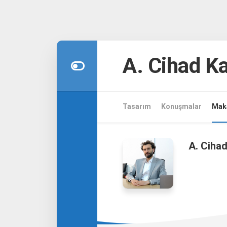
Skip
to
A. Cihad 
content
Tasarım
Konuşmalar
Maka
A. Ciha