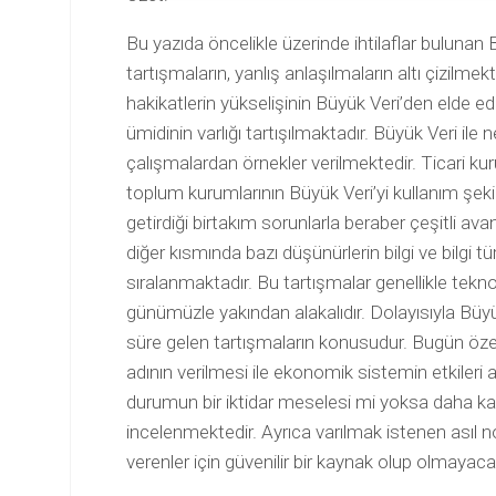
Bu yazıda öncelikle üzerinde ihtilaflar bulunan B
tartışmaların, yanlış anlaşılmaların altı çizilme
hakikatlerin yükselişinin Büyük Veri’den elde ed
ümidinin varlığı tartışılmaktadır. Büyük Veri ile ne
çalışmalardan örnekler verilmektedir. Ticari kur
toplum kurumlarının Büyük Veri’yi kullanım şekil
getirdiği birtakım sorunlarla beraber çeşitli av
diğer kısmında bazı düşünürlerin bilgi ve bilgi tü
sıralanmaktadır. Bu tartışmalar genellikle teknolo
günümüzle yakından alakalıdır. Dolayısıyla Büyük
süre gelen tartışmaların konusudur. Bugün öz
adının verilmesi ile ekonomik sistemin etkileri a
durumun bir iktidar meselesi mi yoksa daha k
incelenmektedir. Ayrıca varılmak istenen asıl 
verenler için güvenilir bir kaynak olup olmayacağ