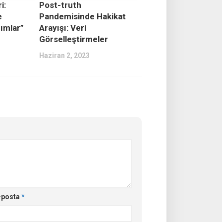
i:
Post-truth
e
Pandemisinde Hakikat
rımlar”
Arayışı: Veri
Görselleştirmeler
Haziran 2, 2023
-posta
*