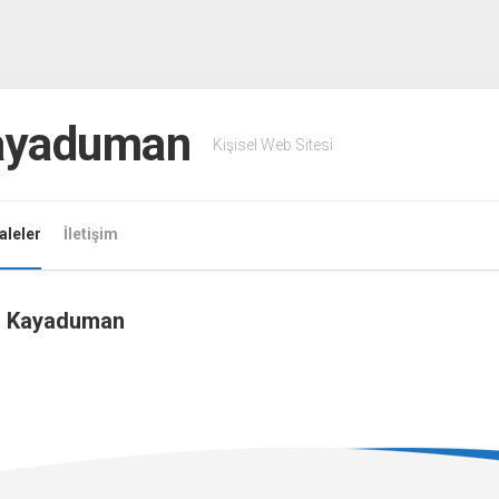
Kayaduman
Kişisel Web Sitesi
leler
İletişim
d Kayaduman