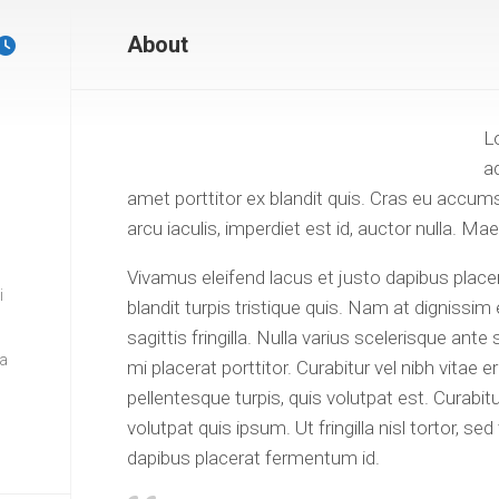
About
L
ad
amet porttitor ex blandit quis. Cras eu accums
arcu iaculis, imperdiet est id, auctor nulla. Ma
Vivamus eleifend lacus et justo dapibus placer
i
blandit turpis tristique quis. Nam at dignissi
sagittis fringilla. Nulla varius scelerisque ant
da
mi placerat porttitor. Curabitur vel nibh vitae
pellentesque turpis, quis volutpat est. Curabit
volutpat quis ipsum. Ut fringilla nisl tortor, s
dapibus placerat fermentum id.