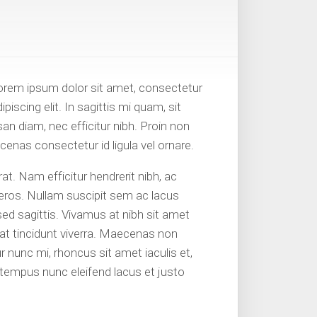
orem ipsum dolor sit amet, consectetur
ipiscing elit. In sagittis mi quam, sit
an diam, nec efficitur nibh. Proin non
ecenas consectetur id ligula vel ornare.
at. Nam efficitur hendrerit nibh, ac
m eros. Nullam suscipit sem ac lacus
e sed sagittis. Vivamus at nibh sit amet
 erat tincidunt viverra. Maecenas non
ur nunc mi, rhoncus sit amet iaculis et,
ed tempus nunc eleifend lacus et justo