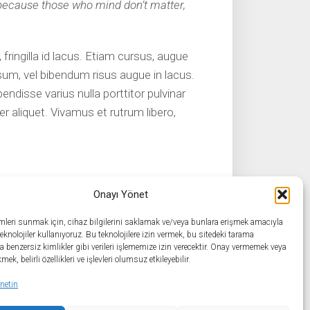
because those who mind don’t matter,
 fringilla id lacus. Etiam cursus, augue
um, vel bibendum risus augue in lacus.
endisse varius nulla porttitor pulvinar
er aliquet. Vivamus et rutrum libero,
Onayı Yönet
imleri sunmak için, cihaz bilgilerini saklamak ve/veya bunlara erişmek amacıyla
 teknolojiler kullanıyoruz. Bu teknolojilere izin vermek, bu sitedeki tarama
a benzersiz kimlikler gibi verileri işlememize izin verecektir. Onay vermemek veya
mek, belirli özellikleri ve işlevleri olumsuz etkileyebilir.
netin