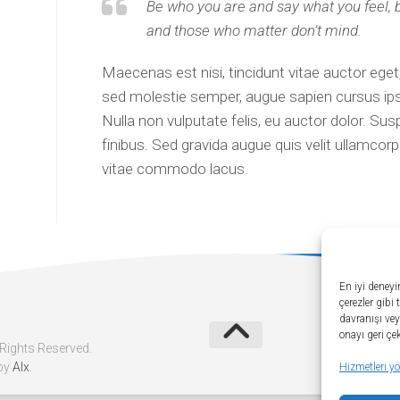
Be who you are and say what you feel, 
and those who matter don’t mind.
Maecenas est nisi, tincidunt vitae auctor eget,
sed molestie semper, augue sapien cursus ips
Nulla non vulputate felis, eu auctor dolor. Susp
finibus. Sed gravida augue quis velit ullamcorp
vitae commodo lacus.
En iyi deney
çerezler gibi
davranışı vey
onayı geri çek
Rights Reserved.
by
Alx
.
Hizmetleri yö