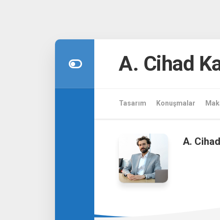
Skip
to
A. Cihad 
content
Tasarım
Konuşmalar
Maka
A. Ciha