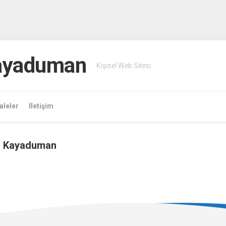
Kayaduman
Kişisel Web Sitesi
leler
İletişim
d Kayaduman